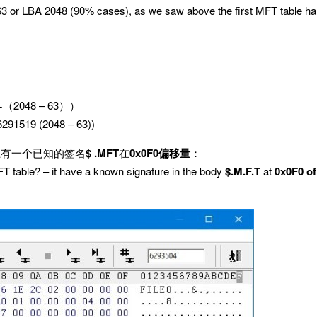
A 63 or LBA 2048 (90% cases), as we saw above the first MFT table ha
+（2048 – 63））
6291519 (2048 – 63))
上有一个已知的签名
$ .MFT
在
0x0F0偏移量
：
FT table? – it have a known signature in the body
$.M.F.T
at
0x0F0 of