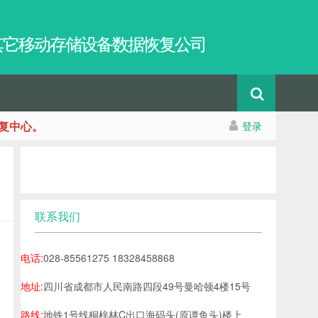
及其它移动存储设备数据恢复公司
复中心。
登录
联系我们
电话:
028-85561275 18328458868
地址:
四川省成都市人民南路四段49号曼哈顿4楼15号
路线:
地铁1号线桐梓林C出口海码头(原谭鱼头)楼上