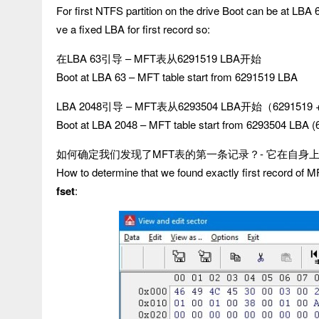
For first NTFS partition on the drive Boot can be at LB
ve a fixed LBA for first record so:
在LBA 63引导 – MFT表从6291519 LBA开始
Boot at LBA 63 – MFT table start from 6291519 LBA
LBA 2048引导 – MFT表从6293504 LBA开始（6291519 
Boot at LBA 2048 – MFT table start from 6293504 LBA (
如何确定我们发现了MFT表的第一条记录？- 它在自身
How to determine that we found exactly first record of M
fset
: