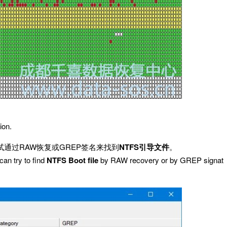
ion.
试通过RAW恢复或GREP签名来找到
NTFS引导文件
。
can try to find
NTFS Boot file
by RAW recovery or by GREP signat