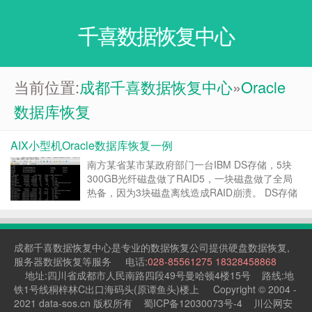
千喜数据恢复中心
当前位置:
成都千喜数据恢复中心
»
Oracle
数据库恢复
AIX小型机Oracle数据库恢复一例
南方某省某市某政府部门一台IBM DS存储，5块
300GB光纤磁盘做了RAID5，一块磁盘做了全局
热备，因为3块磁盘离线造成RAID崩溃。 DS存储
上划分了2个LUN，一个300GB，一个400GB，全
部给一台AIX 5.3系统的P550A小型机使用。 两个
LUN上分别有两个 O...
成都千喜
数据恢复中心
是专业的
数据恢复公司
提供
硬盘数据恢复
,
服务器数据恢复
等服务 电话:
028-85561275
18328458868
地址:四川省成都市人民南路四段49号曼哈顿4楼15号 路线:地
铁1号线桐梓林C出口海码头(原谭鱼头)楼上 Copyright © 2004 -
2021 data-sos.cn 版权所有
蜀ICP备12030073号-4
川公网安