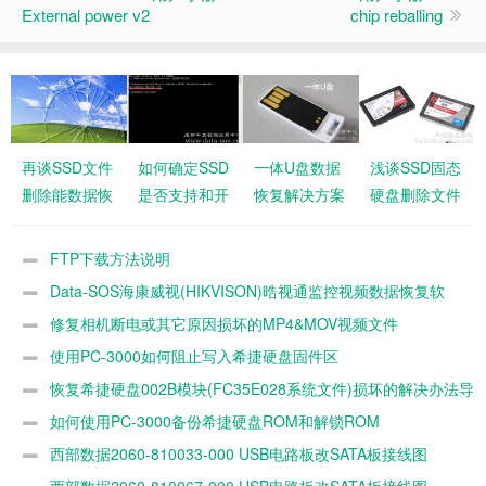
External power v2
chip reballing
再谈SSD文件
如何确定SSD
一体U盘数据
浅谈SSD固态
删除能数据恢
是否支持和开
恢复解决方案
硬盘删除文件
复吗？
启Trim
后的数据恢复
FTP下载方法说明
Data-SOS海康威视(HIKVISON)晧视通监控视频数据恢复软
件
修复相机断电或其它原因损坏的MP4&MOV视频文件
使用PC-3000如何阻止写入希捷硬盘固件区
恢复希捷硬盘002B模块(FC35E028系统文件)损坏的解决办法导
致硬盘容量为0 MB数据的方法
如何使用PC-3000备份希捷硬盘ROM和解锁ROM
西部数据2060-810033-000 USB电路板改SATA板接线图