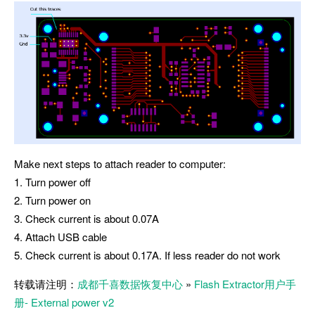
Make next steps to attach reader to computer:
1. Turn power off
2. Turn power on
3. Check current is about 0.07A
4. Attach USB cable
5. Check current is about 0.17A. If less reader do not work
转载请注明：
成都千喜数据恢复中心
»
Flash Extractor用户手
册- External power v2