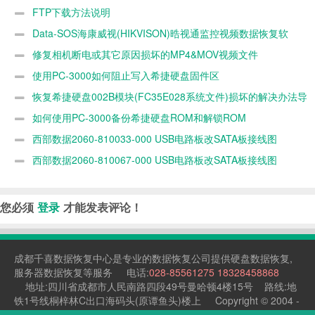
晧视通监控视
MP4&MOV视
区
FTP下载方法说明
频数据恢复软
频文件
Data-SOS海康威视(HIKVISON)晧视通监控视频数据恢复软
件
件
修复相机断电或其它原因损坏的MP4&MOV视频文件
使用PC-3000如何阻止写入希捷硬盘固件区
恢复希捷硬盘002B模块(FC35E028系统文件)损坏的解决办法导
致硬盘容量为0 MB数据的方法
如何使用PC-3000备份希捷硬盘ROM和解锁ROM
西部数据2060-810033-000 USB电路板改SATA板接线图
西部数据2060-810067-000 USB电路板改SATA板接线图
您必须
登录
才能发表评论！
成都千喜
数据恢复中心
是专业的
数据恢复公司
提供
硬盘数据恢复
,
服务器数据恢复
等服务 电话:
028-85561275
18328458868
地址:四川省成都市人民南路四段49号曼哈顿4楼15号 路线:地
铁1号线桐梓林C出口海码头(原谭鱼头)楼上 Copyright © 2004 -
2021 data-sos.cn 版权所有
蜀ICP备12030073号-4
川公网安