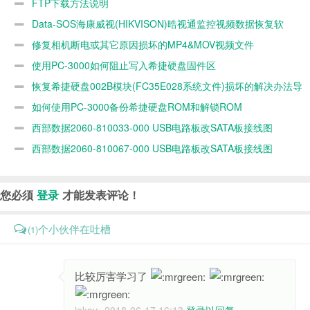
FTP下载方法说明
功能来更改硬
器数据恢复案
Data-SOS海康威视(HIKVISON)晧视通监控视频数据恢复软
盘固件,型号
例
件
修复相机断电或其它原因损坏的MP4&MOV视频文件
和供应商以便
使用PC-3000如何阻止写入希捷硬盘固件区
恢复NAS存储
服务器数据并
恢复希捷硬盘002B模块(FC35E028系统文件)损坏的解决办法导
使其正常工作
致硬盘容量为0 MB数据的方法
如何使用PC-3000备份希捷硬盘ROM和解锁ROM
西部数据2060-810033-000 USB电路板改SATA板接线图
西部数据2060-810067-000 USB电路板改SATA板接线图
您必须
登录
才能发表评论！
个小伙伴在吐槽
(1)
比较厉害学习了
jekey
2018-06-17 16:13
登录以回复