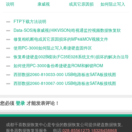
说明
康威视
或其它原因损
如何阻止写入
(HIKVISON)
坏的
希捷硬盘固件
晧视通监控视
MP4&MOV视
区
FTP下载方法说明
频数据恢复软
频文件
Data-SOS海康威视(HIKVISON)晧视通监控视频数据恢复软
件
件
修复相机断电或其它原因损坏的MP4&MOV视频文件
使用PC-3000如何阻止写入希捷硬盘固件区
恢复希捷硬盘002B模块(FC35E028系统文件)损坏的解决办法导
致硬盘容量为0 MB数据的方法
如何使用PC-3000备份希捷硬盘ROM和解锁ROM
西部数据2060-810033-000 USB电路板改SATA板接线图
西部数据2060-810067-000 USB电路板改SATA板接线图
您必须
登录
才能发表评论！
成都千喜
数据恢复中心
是专业的
数据恢复公司
提供
硬盘数据恢复
,
服务器数据恢复
等服务 电话:
028-85561275
18328458868