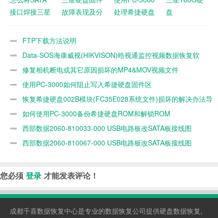
接口焊接三星
故障表现及分
处理希捷硬盘
盘
硬盘的USB电
析
扇区前好后坏
(SAMSUNG
路板上？三星
方法，恢复三
HM161HI)不
FTP下载方法说明
USB电路板转
星
认盘数据恢复
Data-SOS海康威视(HIKVISON)晧视通监控视频数据恢复软
SATA的方法
HD103SJBSY
案例
件
修复相机断电或其它原因损坏的MP4&MOV视频文件
长亮后停转,
使用PC-3000如何阻止写入希捷硬盘固件区
终端报错LED
1A04的数据
恢复希捷硬盘002B模块(FC35E028系统文件)损坏的解决办法导
致硬盘容量为0 MB数据的方法
如何使用PC-3000备份希捷硬盘ROM和解锁ROM
西部数据2060-810033-000 USB电路板改SATA板接线图
西部数据2060-810067-000 USB电路板改SATA板接线图
您必须
登录
才能发表评论！
成都千喜
数据恢复中心
是专业的
数据恢复公司
提供
硬盘数据恢复
,