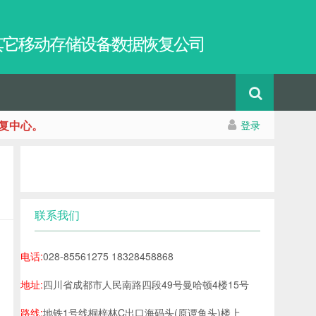
及其它移动存储设备数据恢复公司
复中心。
登录
联系我们
电话:
028-85561275 18328458868
地址:
四川省成都市人民南路四段49号曼哈顿4楼15号
路线:
地铁1号线桐梓林C出口海码头(原谭鱼头)楼上