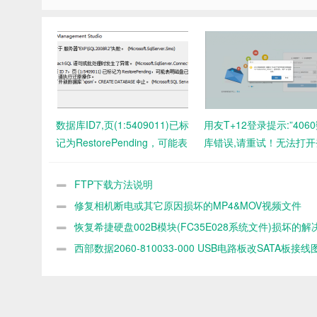
数据库ID7,页(1:5409011)已标
用友T+12登录提示:”406
记为RestorePending，可能表
库错误,请重试！无法打开
明磁盘已损坏。要从此状态恢
所请的数据库
复，请执行还原操作。
FTP下载方法说明
修复相机断电或其它原因损坏的MP4&MOV视频文件
恢复希捷硬盘002B模块(FC35E028系统文件)损坏的解
导致硬盘容量为0 MB数据的方法
西部数据2060-810033-000 USB电路板改SATA板接线