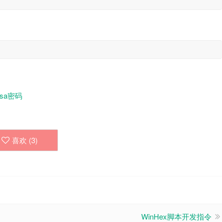
 sa密码
喜欢 (
3
)
WinHex脚本开发指令