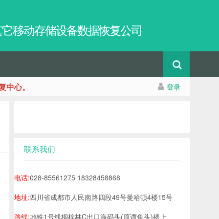
及其它移动存储设备数据恢复公司
复中心。
登录
联系我们
电话:
028-85561275 18328458868
地址:
四川省成都市人民南路四段49号曼哈顿4楼15号
路线:
地铁1号线桐梓林C出口海码头(原谭鱼头)楼上