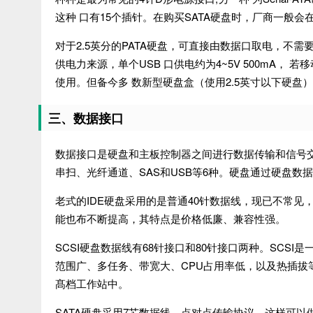
这种 口有15个插针。在购买SATA硬盘时，厂商一般
对于2.5英分的PATA硬盘，可直接由数据口取电，不需
供电力来源，单个USB 口供电约为4~5V 500mA，
使用。但备今多 数新型硬盘盒（使用2.5英寸以下硬盘
三、数据接口
数据接口是硬盘和主板控制器之间进行数据传输和信号交换的
串扫、光纤通道、SAS和USB等6种。硬盘通过硬盘数
老式的IDE硬盘采用的是普通40针数据线，现已不常见，
能也布不断提高，其特点是价格低廉、兼容性强。
SCSI硬盘数据线有68针接口和80针接口两种。SCSI
范围广、多任务、带宽大、CPU占用率低，以及热插拔
髙档工作站中。
SATA硬盘采用7芯数据线、点对点传输协议，这样可以