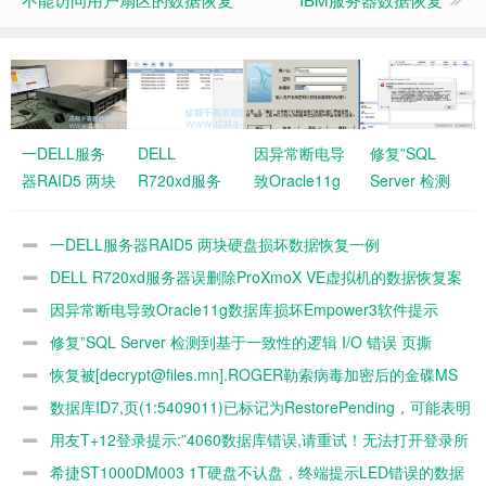
一DELL服务
DELL
因异常断电导
修复”SQL
器RAID5 两块
R720xd服务
致Oracle11g
Server 检测
硬盘损坏数据
器误删除
数据库损坏
到基于一致性
恢复一例
ProXmoX VE
Empower3软
的逻辑 I/O 错
一DELL服务器RAID5 两块硬盘损坏数据恢复一例
虚拟机的数据
件提示ORA-
误 页撕
DELL R720xd服务器误删除ProXmoX VE虚拟机的数据恢复案
恢复案例
12541不能正
裂…….错误
例
因异常断电导致Oracle11g数据库损坏Empower3软件提示
常使用
号: 824″的数
ORA-12541不能正常使用
修复”SQL Server 检测到基于一致性的逻辑 I/O 错误 页撕
据库
裂…….错误号: 824″的数据库
恢复被[decrypt@files.mn].ROGER勒索病毒加密后的金碟MS
SQL2008 R2 MDF数据库文件
数据库ID7,页(1:5409011)已标记为RestorePending，可能表明
磁盘已损坏。要从此状态恢复，请执行还原操作。
用友T+12登录提示:”4060数据库错误,请重试！无法打开登录所
请的数据库
希捷ST1000DM003 1T硬盘不认盘，终端提示LED错误的数据