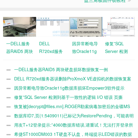
一DELL服务
DELL
因异常断电导
修复”SQL
器RAID5 两块
R720xd服务
致Oracle11g
Server 检测
硬盘损坏数据
器误删除
数据库损坏
到基于一致性
恢复一例
ProXmoX VE
Empower3软
的逻辑 I/O 错
一DELL服务器RAID5 两块硬盘损坏数据恢复一例
虚拟机的数据
件提示ORA-
误 页撕
DELL R720xd服务器误删除ProXmoX VE虚拟机的数据恢复案
恢复案例
12541不能正
裂…….错误
例
因异常断电导致Oracle11g数据库损坏Empower3软件提示
常使用
号: 824″的数
ORA-12541不能正常使用
修复”SQL Server 检测到基于一致性的逻辑 I/O 错误 页撕
据库
裂…….错误号: 824″的数据库
恢复被[decrypt@files.mn].ROGER勒索病毒加密后的金碟MS
SQL2008 R2 MDF数据库文件
数据库ID7,页(1:5409011)已标记为RestorePending，可能表明
磁盘已损坏。要从此状态恢复，请执行还原操作。
用友T+12登录提示:”4060数据库错误,请重试！无法打开登录所
请的数据库
希捷ST1000DM003 1T硬盘不认盘，终端提示LED错误的数据