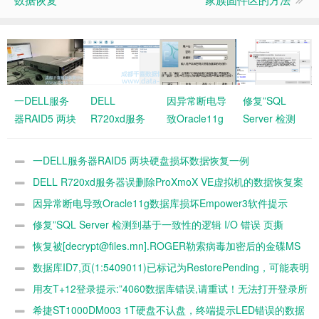
一DELL服务
DELL
因异常断电导
修复”SQL
器RAID5 两块
R720xd服务
致Oracle11g
Server 检测
硬盘损坏数据
器误删除
数据库损坏
到基于一致性
恢复一例
ProXmoX VE
Empower3软
的逻辑 I/O 错
一DELL服务器RAID5 两块硬盘损坏数据恢复一例
虚拟机的数据
件提示ORA-
误 页撕
DELL R720xd服务器误删除ProXmoX VE虚拟机的数据恢复案
恢复案例
12541不能正
裂…….错误
例
因异常断电导致Oracle11g数据库损坏Empower3软件提示
常使用
号: 824″的数
ORA-12541不能正常使用
修复”SQL Server 检测到基于一致性的逻辑 I/O 错误 页撕
据库
裂…….错误号: 824″的数据库
恢复被[decrypt@files.mn].ROGER勒索病毒加密后的金碟MS
SQL2008 R2 MDF数据库文件
数据库ID7,页(1:5409011)已标记为RestorePending，可能表明
磁盘已损坏。要从此状态恢复，请执行还原操作。
用友T+12登录提示:”4060数据库错误,请重试！无法打开登录所
请的数据库
希捷ST1000DM003 1T硬盘不认盘，终端提示LED错误的数据