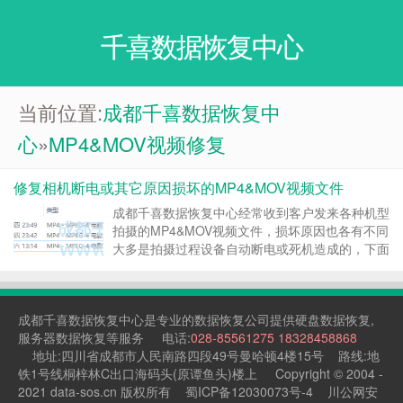
千喜数据恢复中心
当前位置:
成都千喜数据恢复中
心
»
MP4&MOV视频修复
修复相机断电或其它原因损坏的MP4&MOV视频文件
成都千喜数据恢复中心经常收到客户发来各种机型
拍摄的MP4&MOV视频文件，损坏原因也各有不同
大多是拍摄过程设备自动断电或死机造成的，下面
随机挑选一个案例概要说一下MP4&MOV视频修复
原理。 客户描述使用的是使用的是索尼
SONY_ILCE-7SM3 微单拍摄的视频...
成都千喜
数据恢复中心
是专业的
数据恢复公司
提供
硬盘数据恢复
,
服务器数据恢复
等服务 电话:
028-85561275
18328458868
地址:四川省成都市人民南路四段49号曼哈顿4楼15号 路线:地
铁1号线桐梓林C出口海码头(原谭鱼头)楼上 Copyright © 2004 -
2021 data-sos.cn 版权所有
蜀ICP备12030073号-4
川公网安